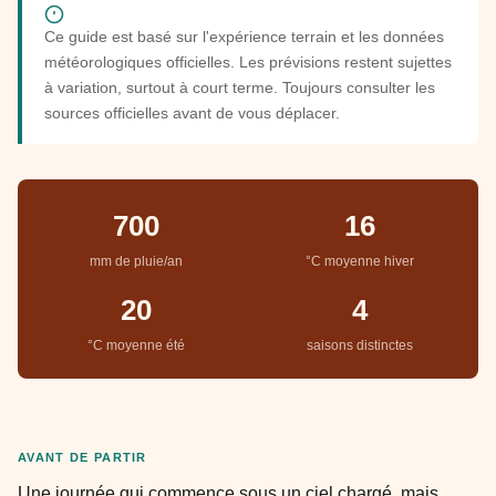
Ce guide est basé sur l'expérience terrain et les données
météorologiques officielles. Les prévisions restent sujettes
à variation, surtout à court terme. Toujours consulter les
sources officielles avant de vous déplacer.
700
16
mm de pluie/an
°C moyenne hiver
20
4
°C moyenne été
saisons distinctes
AVANT DE PARTIR
Une journée qui commence sous un ciel chargé, mais