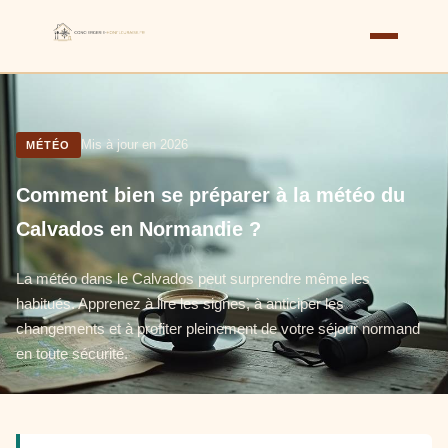
Mis à jour en 2026
MÉTÉO
Comment bien se préparer à la météo du
Calvados en Normandie ?
La météo dans le Calvados peut surprendre même les
habitués. Apprenez à lire les signes, à anticiper les
changements et à profiter pleinement de votre séjour normand
en toute sécurité.