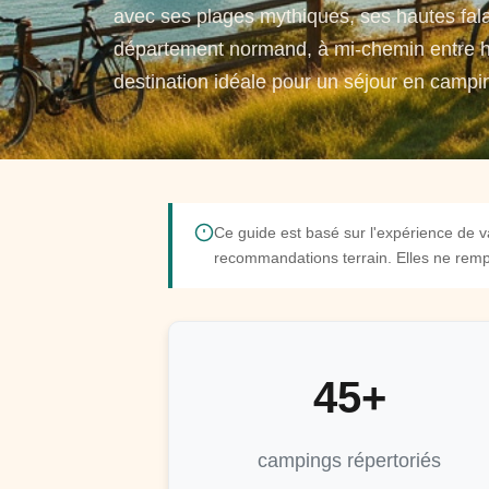
avec ses plages mythiques, ses hautes fal
département normand, à mi-chemin entre his
destination idéale pour un séjour en campi
Ce guide est basé sur l'expérience de v
recommandations terrain. Elles ne rempl
45+
campings répertoriés