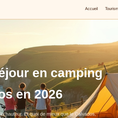
Accueil
Touris
éjour en camping
os en 2026
la hauteur. Et quoi de mieux que le Calvados,