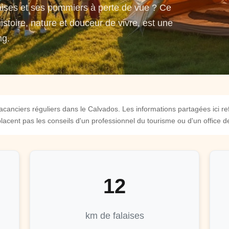
aises et ses pommiers à perte de vue ? Ce
toire, nature et douceur de vivre, est une
ng.
acanciers réguliers dans le Calvados. Les informations partagées ici re
acent pas les conseils d'un professionnel du tourisme ou d'un office de
12
km de falaises