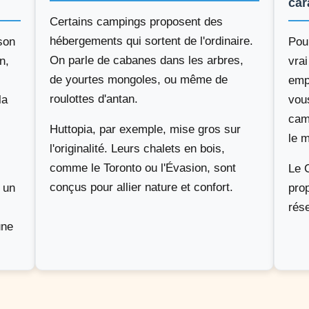
car
Certains campings proposent des
hébergements qui sortent de l'ordinaire.
son
Pour
On parle de cabanes dans les arbres,
n,
vrai
de yourtes mongoles, ou même de
emp
roulottes d'antan.
la
vou
camp
Huttopia, par exemple, mise gros sur
le 
l'originalité. Leurs chalets en bois,
comme le Toronto ou l'Évasion, sont
Le 
conçus pour allier nature et confort.
 un
pro
rés
une