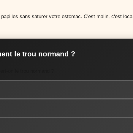
apilles sans saturer votre estomac. C'est malin, c'est local,
ent le trou normand ?
ert-on le trou normand ?