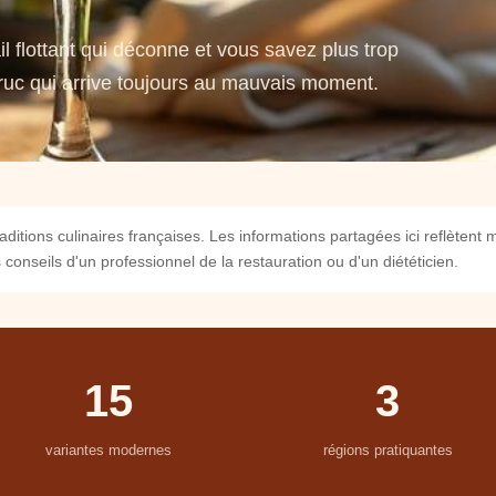
il flottant qui déconne et vous savez plus trop
truc qui arrive toujours au mauvais moment.
aditions culinaires françaises. Les informations partagées ici reflèten
conseils d'un professionnel de la restauration ou d'un diététicien.
15
3
variantes modernes
régions pratiquantes