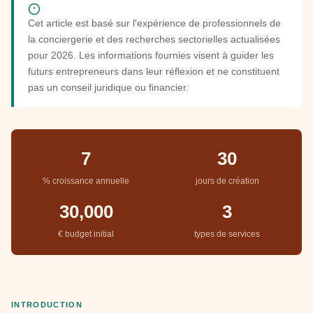
Cet article est basé sur l'expérience de professionnels de
la conciergerie et des recherches sectorielles actualisées
pour 2026. Les informations fournies visent à guider les
futurs entrepreneurs dans leur réflexion et ne constituent
pas un conseil juridique ou financier.
7
30
% croissance annuelle
jours de création
30,000
3
€ budget initial
types de services
INTRODUCTION