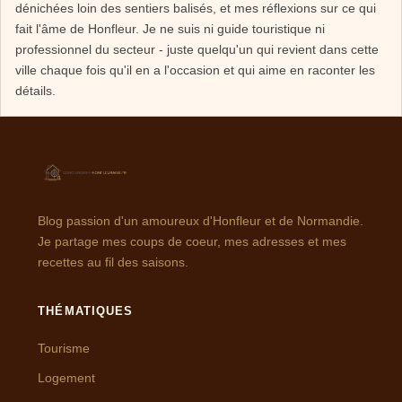
dénichées loin des sentiers balisés, et mes réflexions sur ce qui
fait l'âme de Honfleur. Je ne suis ni guide touristique ni
professionnel du secteur - juste quelqu'un qui revient dans cette
ville chaque fois qu'il en a l'occasion et qui aime en raconter les
détails.
Blog passion d'un amoureux d'Honfleur et de Normandie.
Je partage mes coups de coeur, mes adresses et mes
recettes au fil des saisons.
THÉMATIQUES
Tourisme
Logement