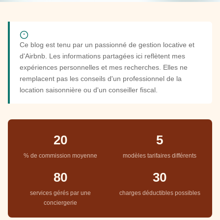
Ce blog est tenu par un passionné de gestion locative et
d'Airbnb. Les informations partagées ici reflètent mes
expériences personnelles et mes recherches. Elles ne
remplacent pas les conseils d'un professionnel de la
location saisonnière ou d'un conseiller fiscal.
20
5
% de commission moyenne
modèles tarifaires différents
80
30
services gérés par une
charges déductibles possibles
conciergerie