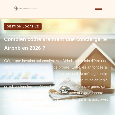
Mis à jour en 2026
GESTION LOCATIVE
Combien coûte vraiment une conciergerie
Airbnb en 2026 ?
Gérer une location saisonnière sur Airbnb, c'est loin d'être une
simple affaire de clés et de linge propre. Entre les annonces à
optimiser, les messages à répondre à minuit, le ménage entre
deux séjours, et les réparations urgentes, ça peut vite devenir
un job à plein temps. Alors, faire appel à une conciergerie, ça
coûte combien en 2026 ? Et surtout, est-ce que ça rapporte
vraiment quelque chose ? On va y voir clair, sans jargon, avec
un peu de sel et beaucoup de concret.